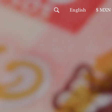
En
glish
$ MXN
MXN