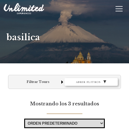
En
$ MXN
MXN
EUR
basilica
Filtrar Tours
ABRIR FLITROS
Mostrando los 3 resultados