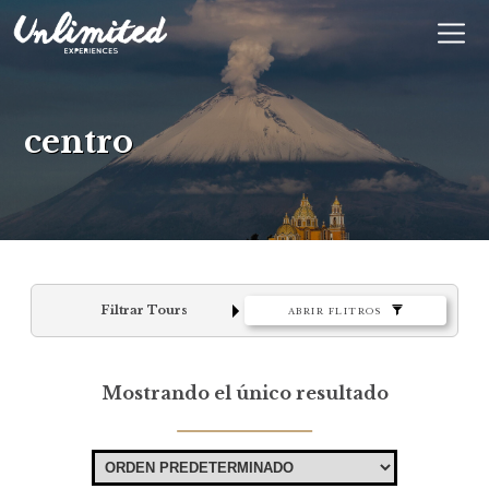
En
$ MXN
MXN
EUR
centro
Filtrar Tours
ABRIR FLITROS
Mostrando el único resultado