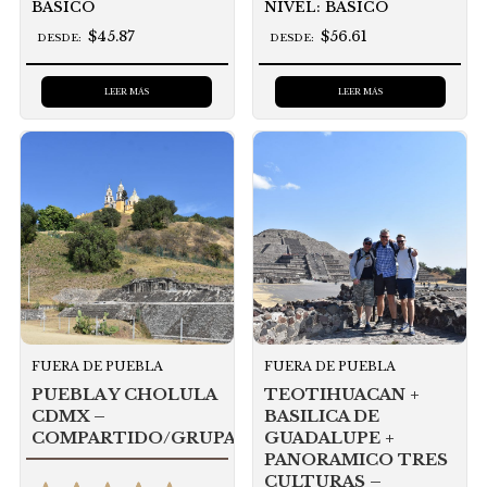
BÁSICO
NIVEL: BÁSICO
$45.87
$56.61
DESDE:
DESDE:
LEER MÁS
LEER MÁS
FUERA DE PUEBLA
FUERA DE PUEBLA
PUEBLA Y CHOLULA
TEOTIHUACAN +
CDMX –
BASILICA DE
COMPARTIDO/GRUPAL
GUADALUPE +
PANORAMICO TRES
CULTURAS –