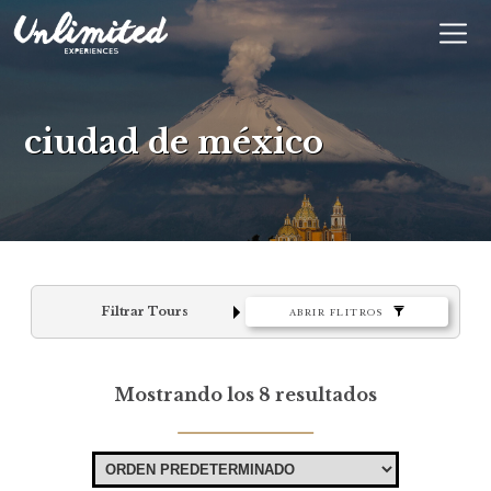
En
$ MXN
MXN
EUR
ciudad de méxico
Filtrar Tours
ABRIR FLITROS
Mostrando los 8 resultados