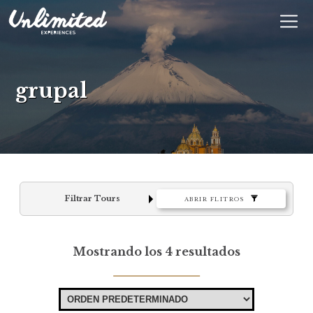
En
$ MXN
MXN
EUR
grupal
Filtrar Tours
ABRIR FLITROS
Mostrando los 4 resultados