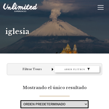
En
$ MXN
MXN
EUR
iglesia
Filtrar Tours
ABRIR FLITROS
Mostrando el único resultado