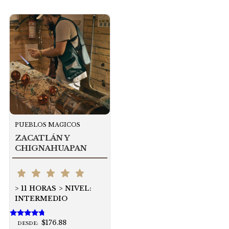
PUEBLOS MAGICOS
ZACATLÁN Y
CHIGNAHUAPAN
11 HORAS
NIVEL:
INTERMEDIO
$176.88
Valorado
DESDE: