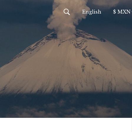
En
glish
$ MXN
MXN