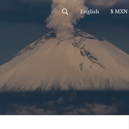
En
glish
$ MXN
MXN