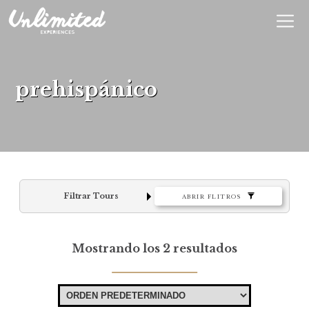
En
$ MXN
MXN
EUR
prehispánico
Filtrar Tours
ABRIR FLITROS
Mostrando los 2 resultados