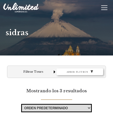
En
$ MXN
MXN
EUR
sidras
Filtrar Tours
ABRIR FLITROS
Mostrando los 3 resultados