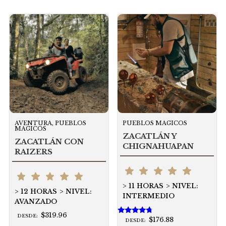
AVENTURA, PUEBLOS
PUEBLOS MAGICOS
MAGICOS
ZACATLÁN Y
ZACATLÁN CON
CHIGNAHUAPAN
RAIZERS
11 HORAS
NIVEL:
12 HORAS
NIVEL:
INTERMEDIO
AVANZADO
$319.96
DESDE:
$176.88
Valorado
DESDE: