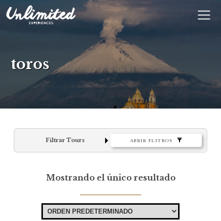
En
$ MXN
MXN
EUR
toros
Filtrar Tours
ABRIR FLITROS
Mostrando el único resultado