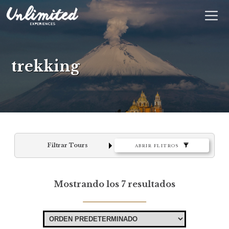
En
$ MXN
MXN
EUR
trekking
Filtrar Tours
ABRIR FLITROS
Mostrando los 7 resultados