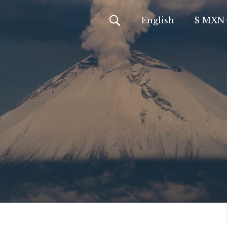
En
glish
$ MXN
MXN