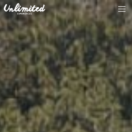
En
$ MXN
MXN
EUR