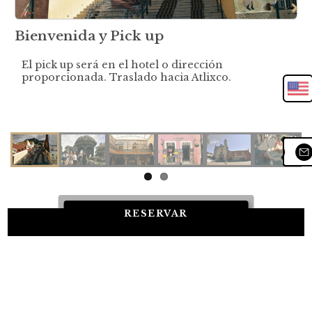
Nex
Bienvenida y Pick up
El pick up será en el hotel o dirección
proporcionada. Traslado hacia Atlixco.
Next
RESERVAR
Estas son las cosas que incluye este
tour
×
DESDE:
$107.55