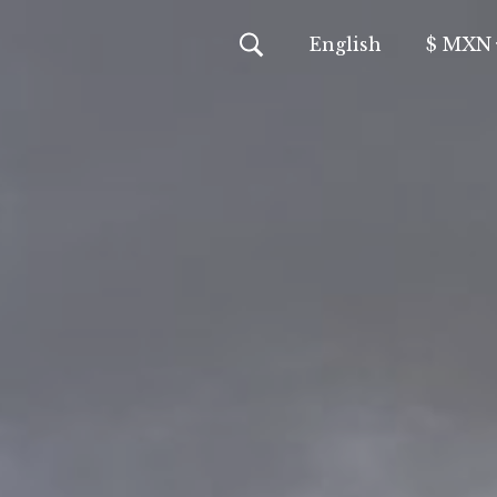
En
glish
$ MXN
MXN