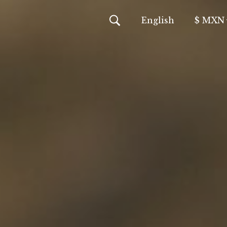
En
glish
$ MXN
MXN