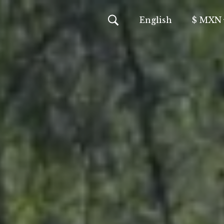
En
glish
$ MXN
MXN