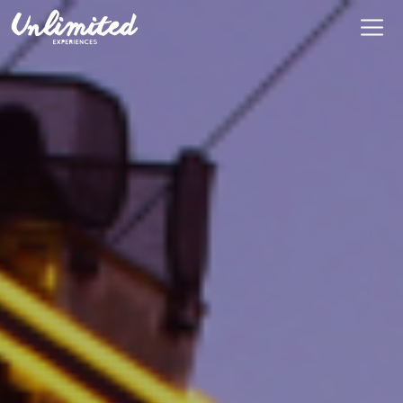
En
$ MXN
MXN
EUR