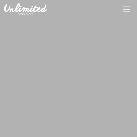
En
$ MXN
MXN
EUR