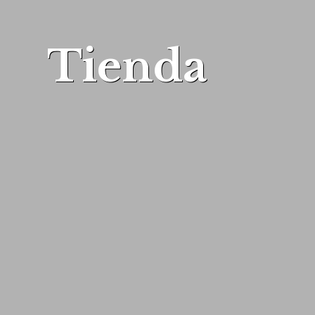
Tienda