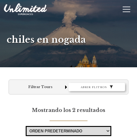
En
$ MXN
MXN
EUR
chiles en nogada
Filtrar Tours
ABRIR FLITROS
Mostrando los 2 resultados