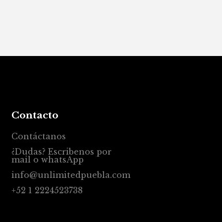
Contacto
Contáctanos
¿Dudas? Escribenos por
mail o whatsApp
info@unlimitedpuebla.com
+52 1 2224523738