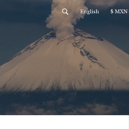
En
glish
$ MXN
MXN