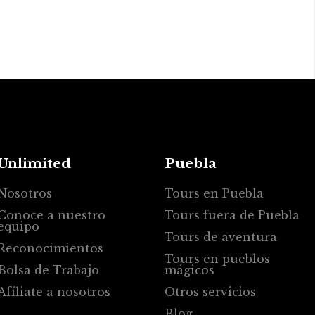
Unlimited
Puebla
Nosotros
Tours en Puebla
Conoce a nuestro
Tours fuera de Puebla
equipo
Tours de aventura
Reconocimientos
Tours en pueblos
Bolsa de Trabajo
mágicos
Afíliate a nosotros
Otros servicios
Blog