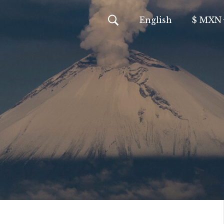
En
glish
$ MXN
MXN