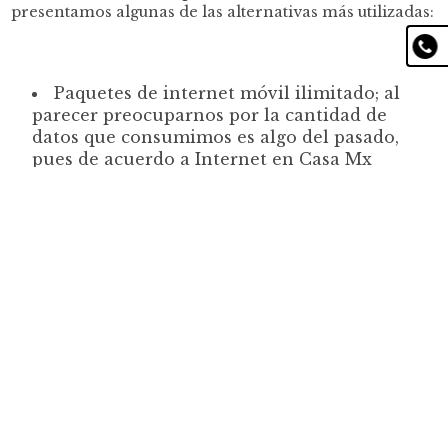
presentamos algunas de las alternativas más utilizadas:
Paquetes de internet móvil ilimitado; al
parecer preocuparnos por la cantidad de
datos que consumimos es algo del pasado,
pues de acuerdo a Internet en Casa Mx
Guía
definitiva para
recorrer
cada vez más compañías se animan a
ofrecer
líneas celulares con datos
Puebla Magica
ilimitados
, que pueden ser empleados por
toda la república y en algunos casos incluso
en Estados Unidos, aunque normalmente
estos se encuentran condicionados a la
contratación de paquetes que incluyan al
mismo tiempo internet fijo en casa y
television de paga. Servicio exclusivo para
turistas nacionales.
Equipos Mifi; son dispositivos similares a
un modem wifi, con la diferencia de que