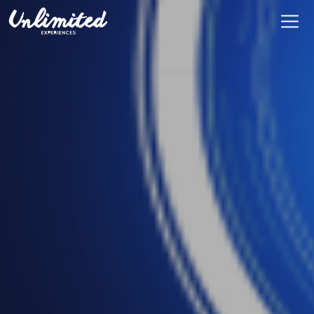
En
$ MXN
MXN
EUR