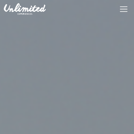
En
$ MXN
MXN
EUR